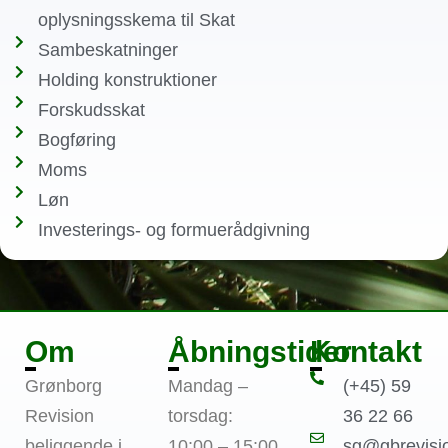
oplysningsskema til Skat
Sambeskatninger
Holding konstruktioner
Forskudsskat
Bogføring
Moms
Løn
Investerings- og formuerådgivning
Om
Åbningstider
Kontakt
Grønborg
Mandag –
(+45) 59
Revision
torsdag:
36 22 66
beliggende i
10:00 – 15:00
sg@gbrevisi