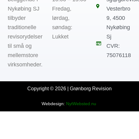
Nykøbing SJ
Fredag,
Vesterbro
tilbyder
lørdag,
9, 4500
traditionelle
søndag:
Nykøbing
revisorydelser
Lukket
Sj
til små og
CVR:
mellemstore
75076118
virksomheder.
Copyright © 2026 | Grønborg Revision
Webdesign:
NytWebsted.nu